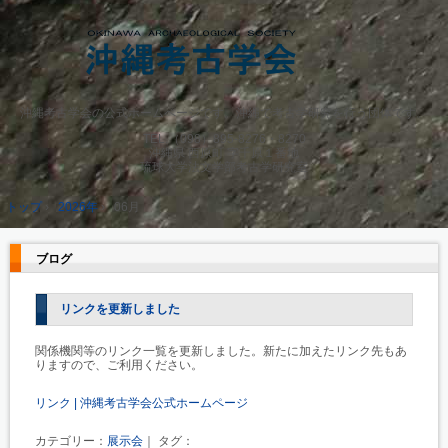
沖縄考古学会の公式ホームページです。沖縄で考古学研究を行う団体です。
TEL.
（098）895-8276・8270
沖縄県 西原町 字千原１番地
琉球大学法文学部考古学研究室
トップ
›
2026年
›
06月
ブログ
リンクを更新しました
関係機関等のリンク一覧を更新しました。新たに加えたリンク先もあ
りますので、ご利用ください。
リンク | 沖縄考古学会公式ホームページ
カテゴリー：
展示会
｜ タグ：