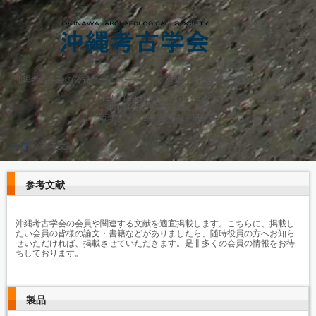
沖縄考古学会の公式ホームページです。沖縄で考古学研究を行う団体です。
TEL.
（098）895-8276・8270
沖縄県 西原町 字千原１番地
琉球大学法文学部考古学研究室
トップ
›
参考文献
参考文献
沖縄考古学会の会員や関連する文献を適宜掲載します。こちらに、掲載し
たい会員の皆様の論文・書籍などがありましたら、随時役員の方へお知ら
せいただければ、掲載させていただきます。是非多くの会員の情報をお待
ちしております。
製品