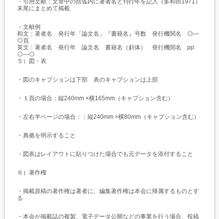
・引用文献：文章中の括弧内に著者名と刊行年を記入（多和田1971）
末尾にまとめて掲載
・文献例
和文：著者名 発行年「論文名」『書籍名』号数 発行機関名 ◎—
◎頁
英文：著者名 発行年 論文名 書籍名（斜体） 発行機関名 pp.
◎—◎
５）図・表
・図のキャプションは下部 表のキャプションは上部
・１頁の場合：縦240mm ×横165mm（キャプション含む）
・左右半ページの場合：：縦240mm ×横80mm（キャプション含む）
・典拠を明示すること
・図表はレイアウトに貼りつけた場合でも元データを添付すること
６）著作権
・掲載原稿の著作権は著者に、編集著作権は本会に帰属するものとす
る
・本会が掲載誌の複製、電子データ公開などの事業を行う場合、投稿