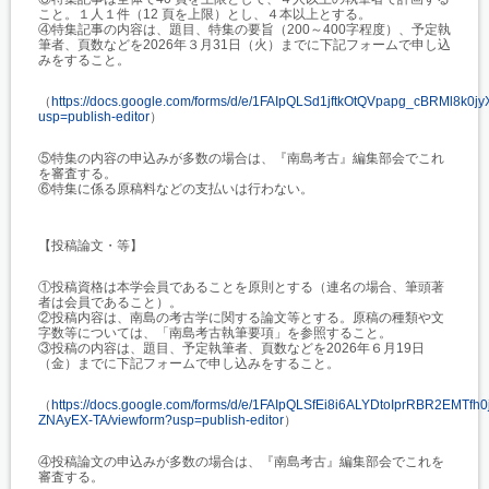
こと。１人１件（12 頁を上限）とし、４本以上とする。
④特集記事の内容は、題目、特集の要旨（200～400字程度）、予定執
筆者、頁数などを2026年３月31日（火）までに下記フォームで申し込
みをすること。
（
https://docs.google.com/forms/d/e/1FAIpQLSd1jftkOtQVpapg_cBRMl8k0j
usp=publish-editor
）
⑤特集の内容の申込みが多数の場合は、『南島考古』編集部会でこれ
を審査する。
⑥特集に係る原稿料などの支払いは行わない。
【投稿論文・等】
①投稿資格は本学会員であることを原則とする（連名の場合、筆頭著
者は会員であること）。
②投稿内容は、南島の考古学に関する論文等とする。原稿の種類や文
字数等については、「南島考古執筆要項」を参照すること。
③投稿の内容は、題目、予定執筆者、頁数などを2026年６月19日
（金）までに下記フォームで申し込みをすること。
（
https://docs.google.com/forms/d/e/1FAIpQLSfEi8i6ALYDtoIprRBR2EMTf
ZNAyEX-TA/viewform?usp=publish-editor
）
④投稿論文の申込みが多数の場合は、『南島考古』編集部会でこれを
審査する。