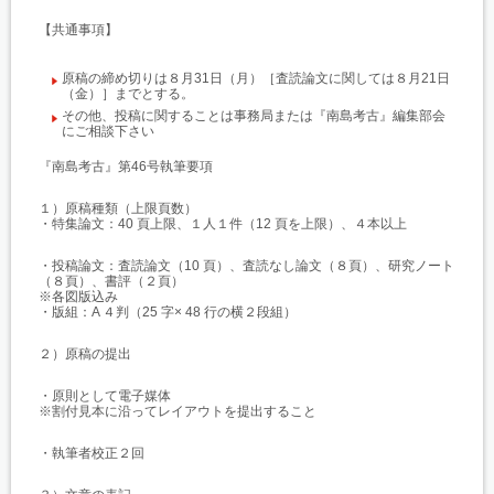
【共通事項】
原稿の締め切りは８月31日（月）［査読論文に関しては８月21日
（金）］までとする。
その他、投稿に関することは事務局または『南島考古』編集部会
にご相談下さい
『南島考古』第46号執筆要項
１）原稿種類（上限頁数）
・特集論文：40 頁上限、１人１件（12 頁を上限）、４本以上
・投稿論文：査読論文（10 頁）、査読なし論文（８頁）、研究ノート
（８頁）、書評（２頁）
※各図版込み
・版組：A ４判（25 字× 48 行の横２段組）
２）原稿の提出
・原則として電子媒体
※割付見本に沿ってレイアウトを提出すること
・執筆者校正２回