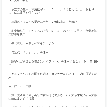
３）文章の表記
・章立ての数字：算用数字（１・２…）。「はじめに」と「おわり
に」には数字を付さない
・算用数字は１桁の場合は全角、２桁以上は半角表記
・度量衡単位：1 字扱いの記号（㎝・㎏・㎡など）を用い、数量は算
用数字を使用
・年代表記：西暦と和暦を併用する
・句読点：「、」「。」を使用
・数字などを区切る場合はハイフン「‐」を使用すること（例：第○図‐
△）
・アルファベットの固有名詞は、カタカナ表記と（ ）内に原語を記
入
４）註・引用文献
・註：文章中に通し番号で右肩付（である１））文章末尾の引用文献
の前にまとめて掲載