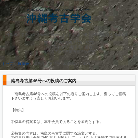
沖縄考古学会の公式ホームページです。沖縄で考古学研究を行う団体です。
TEL.
（098）895-8276・8270
沖縄県 西原町 字千原１番地
琉球大学法文学部考古学研究室
トップ
›
展示会
›
南島考古第46号への投稿のご案内
南島考古第46号への投稿のご案内
南島考古第46号への投稿を以下の通りご案内します。奮ってご投稿
下さいますよう宜しくお願いします。
【特集】
①特集の提案者は、本学会員であることを原則とする。
②特集の内容は、南島の考古学に関する論文とする。
③特集記事は全体で40 頁を上限として、４人以上の執筆者で計画する