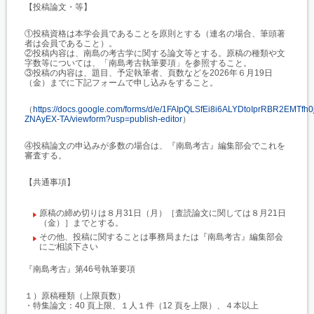
【投稿論文・等】
①投稿資格は本学会員であることを原則とする（連名の場合、筆頭著
者は会員であること）。
②投稿内容は、南島の考古学に関する論文等とする。原稿の種類や文
字数等については、「南島考古執筆要項」を参照すること。
③投稿の内容は、題目、予定執筆者、頁数などを2026年６月19日
（金）までに下記フォームで申し込みをすること。
（
https://docs.google.com/forms/d/e/1FAIpQLSfEi8i6ALYDtoIprRBR2EMTf
ZNAyEX-TA/viewform?usp=publish-editor
）
④投稿論文の申込みが多数の場合は、『南島考古』編集部会でこれを
審査する。
【共通事項】
原稿の締め切りは８月31日（月）［査読論文に関しては８月21日
（金）］までとする。
その他、投稿に関することは事務局または『南島考古』編集部会
にご相談下さい
『南島考古』第46号執筆要項
１）原稿種類（上限頁数）
・特集論文：40 頁上限、１人１件（12 頁を上限）、４本以上