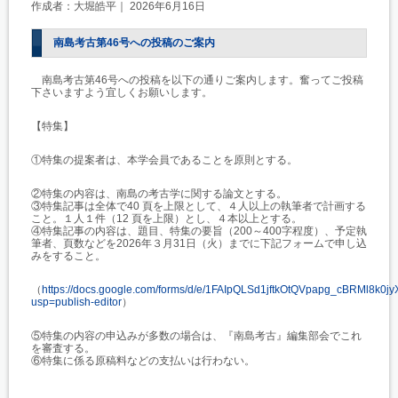
作成者：大堀皓平｜ 2026年6月16日
南島考古第46号への投稿のご案内
南島考古第46号への投稿を以下の通りご案内します。奮ってご投稿
下さいますよう宜しくお願いします。
【特集】
①特集の提案者は、本学会員であることを原則とする。
②特集の内容は、南島の考古学に関する論文とする。
③特集記事は全体で40 頁を上限として、４人以上の執筆者で計画する
こと。１人１件（12 頁を上限）とし、４本以上とする。
④特集記事の内容は、題目、特集の要旨（200～400字程度）、予定執
筆者、頁数などを2026年３月31日（火）までに下記フォームで申し込
みをすること。
（
https://docs.google.com/forms/d/e/1FAIpQLSd1jftkOtQVpapg_cBRMl8k0j
usp=publish-editor
）
⑤特集の内容の申込みが多数の場合は、『南島考古』編集部会でこれ
を審査する。
⑥特集に係る原稿料などの支払いは行わない。