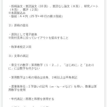
・投稿論文：査読論文（10 頁）、査読なし論文（８頁）、研究ノート
（８頁）、書評（２頁）
※各図版込み
・版組：A ４判（25 字× 48 行の横２段組）
２）原稿の提出
・原則として電子媒体
※割付見本に沿ってレイアウトを提出すること
・執筆者校正２回
３）文章の表記
・章立ての数字：算用数字（１・２…）。「はじめに」と「おわり
に」には数字を付さない
・算用数字は１桁の場合は全角、２桁以上は半角表記
・度量衡単位：1 字扱いの記号（㎝・㎏・㎡など）を用い、数量は算
用数字を使用
・年代表記：西暦と和暦を併用する