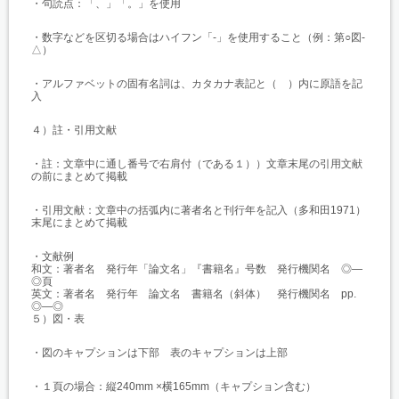
・句読点：「、」「。」を使用
・数字などを区切る場合はハイフン「‐」を使用すること（例：第○図‐
△）
・アルファベットの固有名詞は、カタカナ表記と（ ）内に原語を記
入
４）註・引用文献
・註：文章中に通し番号で右肩付（である１））文章末尾の引用文献
の前にまとめて掲載
・引用文献：文章中の括弧内に著者名と刊行年を記入（多和田1971）
末尾にまとめて掲載
・文献例
和文：著者名 発行年「論文名」『書籍名』号数 発行機関名 ◎—
◎頁
英文：著者名 発行年 論文名 書籍名（斜体） 発行機関名 pp.
◎—◎
５）図・表
・図のキャプションは下部 表のキャプションは上部
・１頁の場合：縦240mm ×横165mm（キャプション含む）