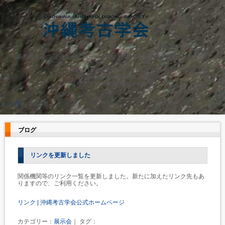
沖縄考古学会の公式ホームページです。沖縄で考古学研究を行う団体です。
TEL.
（098）895-8276・8270
沖縄県 西原町 字千原１番地
琉球大学法文学部考古学研究室
トップ
›
2026年
ブログ
リンクを更新しました
関係機関等のリンク一覧を更新しました。新たに加えたリンク先もあ
りますので、ご利用ください。
リンク | 沖縄考古学会公式ホームページ
カテゴリー：
展示会
｜ タグ：