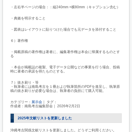
・左右半ページの場合：：縦240mm ×横80mm（キャプション含む）
・典拠を明示すること
・図表はレイアウトに貼りつけた場合でも元データを添付すること
６）著作権
・掲載原稿の著作権は著者に、編集著作権は本会に帰属するものとす
る
・本会が掲載誌の複製、電子データ公開などの事業を行う場合、投稿
時に著者の承諾を得たものとする。
７）抜き刷り・等
・執筆者には南島考古を１冊および執筆箇所のPDFを進呈し、執筆原
稿の抜き刷りが必要な場合は、執筆者の負担にて購入可能。
カテゴリー：
展示会
｜ タグ：
作成者：南島考古編集部会｜ 2026年2月2日
2025年文献リストを更新しました
沖縄考古関係文献リストを更新しました。どうぞご利用ください。