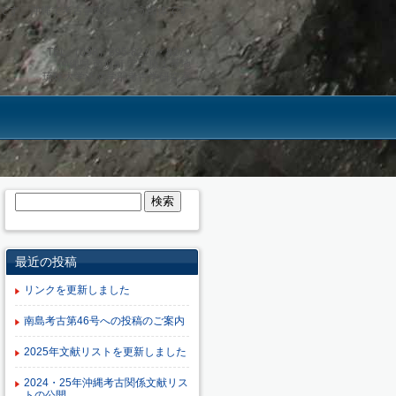
です。沖縄で考古学研究を行う団体です。
TEL.
（098）895-8276・8270
沖縄県 西原町 字千原１番地
琉球大学法文学部考古学研究室
最近の投稿
リンクを更新しました
南島考古第46号への投稿のご案内
2025年文献リストを更新しました
2024・25年沖縄考古関係文献リス
トの公開