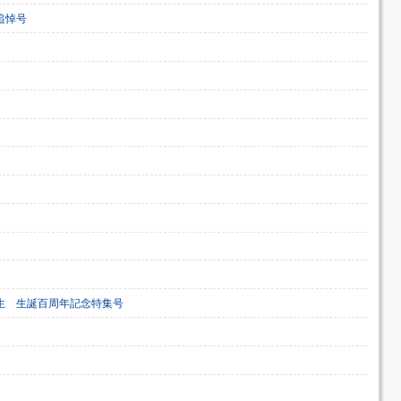
追悼号
生 生誕百周年記念特集号