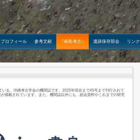
沖縄考古学会の公式ホームページ
プロフィール
参考文献
『南島考古』
遺跡保存部会
リンク
ている、沖縄考古学会の機関誌です。2025年現在まで45号まで刊行されて
果が掲載されています。また、機関誌以外にも、総会資料やこれまでの研究