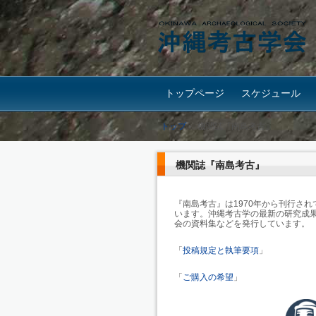
トップページ
スケジュール
トップ
›
機関誌『南島考古』
機関誌『南島考古』
『南島考古』は1970年から刊行され
います。沖縄考古学の最新の研究成
会の資料集などを発行しています。
「
投稿規定と執筆要項
」
「
ご購入の希望
」