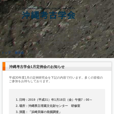
沖縄考古学会の公式ホームページです。沖縄で考古学研究を行う団体です。
TEL.
（098）895-8276・8270
沖縄県 西原町 字千原１番地
琉球大学法文学部考古学研究室
トップ
›
展示会
›
沖縄考古学会1月定例会のお知らせ
沖縄考古学会1月定例会のお知らせ
平成30年度1月の定例研究会を下記の内容で行います。多くの皆様の
ご参加をお待ちしております。
日時：2019（平成31）年1月18日（金）午後7：00～
場所：沖縄県立埋蔵文化財センター 研修室
演題：「浜崎貝塚の発掘調査」