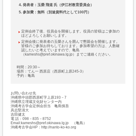
発表者：玉榮 飛道 氏（伊江村教育委員会）
参加費：無料（別途資料代として100円）
定例会終了後、役員会を開催します。役員の皆様はご参加の
ほどよろしくお願いします。
定例会後に発表者の玉榮さんを囲んで懇親会を開催します。
皆様のご参加お待ちしております。参加希望の方は、人数確
認したいと考えていますので、亀島
（kameshs@pref.okinawa.lg.jp）までご連絡ください。
時間：20:30～
場所：てん一 西原店（西原町上原245-3）
予約：亀島
お問い合わせ先
沖縄県中頭郡西原町字上原193－7
沖縄県立埋蔵文化財センター内
沖縄考古学会定例会担当 亀島慎吾
具志堅清大
吉田健太
電 話：098－835－8752
Email:kameshs@pref.okinawa.lg.jp （亀島）
沖縄考古学会HP：http://nanto-ko-ko.org