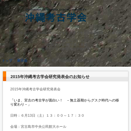
沖縄考古学会の公式ホームページです。沖縄で考古学研究を行う団体です。
TEL.
（098）895-8276・8270
沖縄県 西原町 字千原１番地
琉球大学法文学部考古学研究室
トップ
›
展示会
›
2015年沖縄考古学会研究発表会のお知らせ
2015年沖縄考古学会研究発表会のお知らせ
2015年沖縄考古学会研究発表会
「いま、宮古の考古学が面白い！ －無土器期からグスク時代への移
り変わり－」
日時：６月13日（土）１３：００～１７：３０
会場：宮古島市中央公民館大ホール