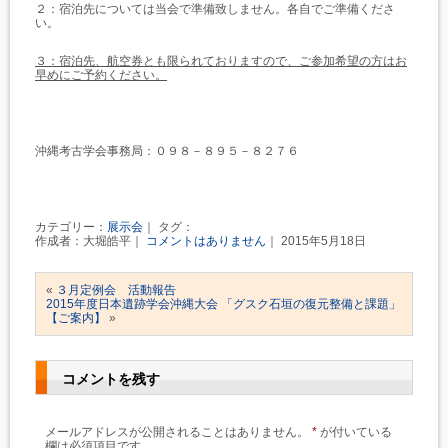
２：宿泊先については当会で準備致しません。各自でご準備くださ
い。
３：宿泊先、航空券とも限られておりますので、ご参加希望の方はお
早めにご予約ください。
沖縄考古学会事務局：０９８－８９５－８２７６
カテゴリー：
展示会
｜ タグ：
作成者：大堀皓平｜
コメントはありません
｜ 2015年5月18日
«
３月定例会 活動報告
2015年度日本遺跡学会沖縄大会 「グスク石垣の復元整備と課題」
【ご案内】
»
コメントを残す
メールアドレスが公開されることはありません。
*
が付いている
欄は必須項目です