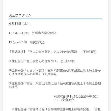
大会プログラム
６月13日（土）
11：30～11:40 沖縄考古学会総会
13:00～17:30 研究発表会
【基調講演】「宮古の無土器期・グスク時代の課題」（下地和宏）
研究報告①「無土器文化の位置づけ」（江上幹幸）
研究報告②「ミヌズマ遺跡・友利元島遺跡の調査成果に見る無土器か
らグスク時代への変遷」（久貝弥嗣）
研究報告③「宮古・八重山諸島における外来遺物の出土する無土器期
の遺跡
～鉄関連資料と開元通宝を中心に
～」（安斎英介）
研究報告④「宮古島における脊椎動物遺体出土様相の変遷」（菅原