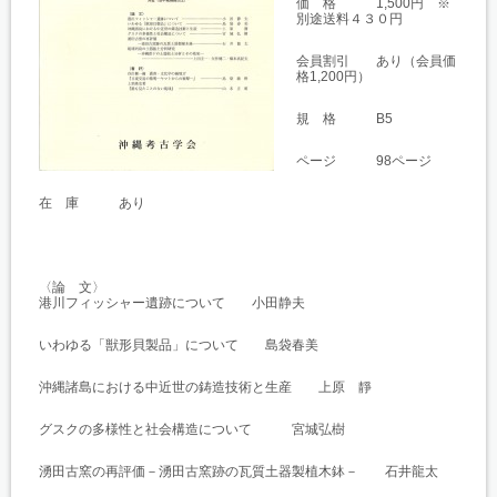
価 格 1,500円 ※
別途送料４３０円
会員割引 あり（会員価
格1,200円）
規 格 B5
ページ 98ページ
在 庫 あり
〈論 文〉
港川フィッシャー遺跡について 小田静夫
いわゆる「獣形貝製品」について 島袋春美
沖縄諸島における中近世の鋳造技術と生産 上原 靜
グスクの多様性と社会構造について 宮城弘樹
湧田古窯の再評価－湧田古窯跡の瓦質土器製植木鉢－ 石井龍太