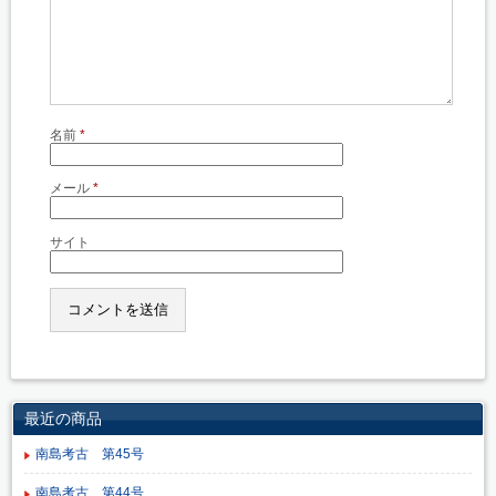
名前
*
メール
*
サイト
最近の商品
南島考古 第45号
南島考古 第44号