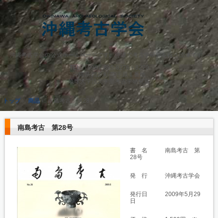
沖縄考古学会の公式ホームページです。沖縄で考古学研究を行う団体です。
TEL.
（098）895-8276・8270
沖縄県 西原町 字千原１番地
琉球大学法文学部考古学研究室
トップ
›
商品
›
南島考古 第28号
南島考古 第28号
書 名 南島考古 第
28号
発 行 沖縄考古学会
発行日 2009年5月29
日