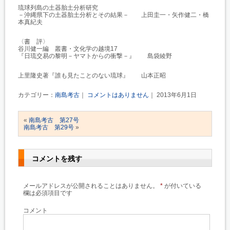
琉球列島の土器胎土分析研究
－沖縄県下の土器胎土分析とその結果－ 上田圭一・矢作健二・橋
本真紀夫
〈書 評〉
谷川健一編 叢書・文化学の越境17
『日琉交易の黎明－ヤマトからの衝撃－』 島袋綾野
上里隆史著『誰も見たことのない琉球』 山本正昭
カテゴリー：
南島考古
｜
コメントはありません
｜ 2013年6月1日
«
南島考古 第27号
南島考古 第29号
»
コメントを残す
メールアドレスが公開されることはありません。
*
が付いている
欄は必須項目です
コメント