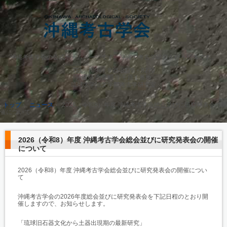
沖縄考古学会の公式ホームページです。沖縄で考古学研究を行う団体です。
TEL.
（098）895-8276・8270
沖縄県 西原町 字千原１番地
琉球大学法文学部考古学研究室
トップ
›
ニュース
›
2026（令和8）年度 沖縄考古学会総会並びに研究発表会の開
催について
2026（令和8）年度 沖縄考古学会総会並びに研究発表会の開催
について
2026（令和8）年度 沖縄考古学会総会並びに研究発表会の開催につい
て
沖縄考古学会の2026年度総会並びに研究発表会を下記日程のと
おり開
催しますので、お知らせします。
「琉球旧石器文化から土器出現期の最新研究」