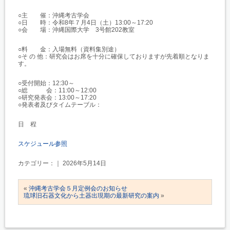
○主 催：沖縄考古学会
○日 時：令和8年７月4日（土）13:00～17:20
○会 場：沖縄国際大学 3号館202教室
○料 金：入場無料（資料集別途）
○そ の 他：研究会はお席を十分に確保しておりますが先着順となりま
す。
○受付開始：12:30～
○総 会：11:00～12:00
○研究発表会：13:00～17:20
○発表者及びタイムテーブル：
日 程
スケジュール参照
カテゴリー：｜ 2026年5月14日
«
沖縄考古学会５月定例会のお知らせ
琉球旧石器文化から土器出現期の最新研究の案内
»