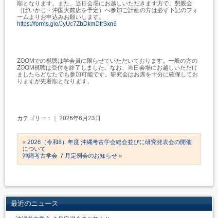
順となります。また、当日会場にお越しいただきます方で、
懇親会
（ぱいかじ・沖国大前店を予定）へ参加ご計画の方は必ず下記のフォ
ームよりお申込みお願い
します。
https://forms.gle/JyUc7ZbDkmDfrSxn6
ZOOMでの視聴は学会員に限らせていただいております。一般の方の
ZOOM視聴は受付を終了しました。なお、当日会場にお越しいただけ
ましたらどなたでも参加可能です。研究会はお席を十分に確保してお
りますが先着順となります。
カテゴリー：｜ 2026年6月23日
«
2026（令和8）年度 沖縄考古学会総会並びに研究発表会の開催
について
沖縄考古学会 ７月定例会のお知らせ
»
最近のニュース