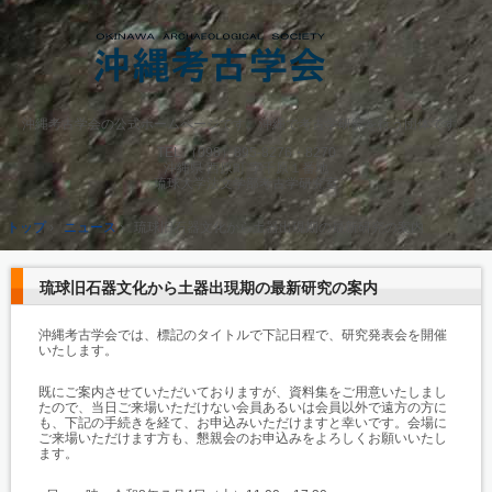
沖縄考古学会の公式ホームページです。沖縄で考古学研究を行う団体です。
TEL.
（098）895-8276・8270
沖縄県 西原町 字千原１番地
琉球大学法文学部考古学研究室
トップ
›
ニュース
›
琉球旧石器文化から土器出現期の最新研究の案内
琉球旧石器文化から土器出現期の最新研究の案内
沖縄考古学会では、標記のタイトルで下記日程で、研究発表会を開催
いたします。
既にご案内させていただいておりますが、資料集をご用意いたしまし
たので、当日ご来場いただけない会員あるいは会員以外で遠方の方に
も、下記の手続きを経て、お申込みいただけますと幸いです。会場に
ご来場いただけます方も、懇親会のお申込みをよろしくお願いいたし
ます。