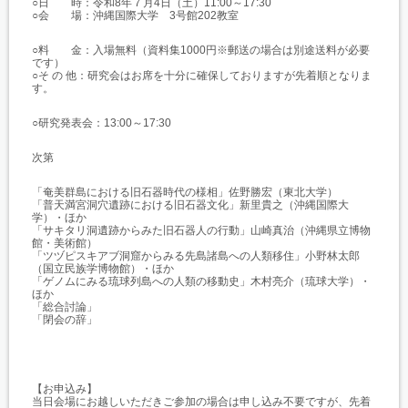
○日 時：令和8年７月4日（土）11:00～17:30
○会 場：沖縄国際大学 3号館202教室
○料 金：入場無料（資料集1000円※郵送の場合は別途送料が必要
です）
○そ の 他：研究会はお席を十分に確保しておりますが先着順となりま
す。
○研究発表会：13:00～17:30
次第
「奄美群島における旧石器時代の様相」佐野勝宏（東北大学）
「普天満宮洞穴遺跡における旧石器文化」新里貴之（沖縄国際大
学）・ほか
「サキタリ洞遺跡からみた旧石器人の行動」山崎真治（沖縄県立博物
館・
美術館）
「ツヅピスキアブ洞窟からみる先島諸島への人類移住」小野林太郎
（国立民族学博物館）・ほか
「ゲノムにみる琉球列島への人類の移動史」木村亮介（琉球大学）・
ほか
「総合討論」
「閉会の辞」
【お申込み】
当日会場にお越しいただきご参加の場合は申し込み不要ですが、
先着