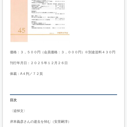
価格：３，５００円（会員価格：３，０００円）※別途送料４３０円
刊行年月日：２０２５年１２月２６日
体裁：A４判／７２頁
目次
〈追悼文〉
岸本義彦さんの逝去を悼む（安里嗣淳）