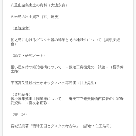
八重山諸島出土の資料（大濵永寛）
久米島の出土資料（砂川暁洸）
〈査読論文〉
徳之島におけるグスク土器の編年とその地域性について（與嶺友紀
也）
〈論文・研究ノート〉
覆い屋を持つ鍛冶遺構について －鍛冶工房復元の一試論－（横手伸
太郎）
宇宿高又遺跡出土オオツタノハの再評価（川上晃生）
〈資料紹介〉
伝小湊集落出土陶磁器について －奄美市立奄美博物館保管の井家寄
託資料－（喜友名正弥）
〈書 評〉
宮城弘樹著『琉球王国とグスクの考古学』 （評者：仁王浩司）