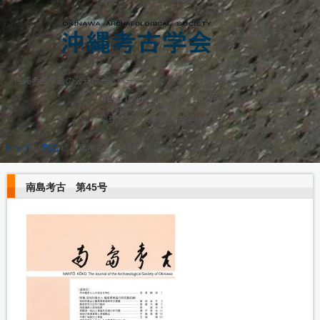
沖縄考古学会の公式ホームページです。沖縄で考古学研究を行う団体です。
TEL.
（098）895-8276・8270
沖縄県 西原町 字千原１番地
琉球大学法文学部考古学研究室
トップ
›
商品
›
南島考古 第45号
南島考古 第45号