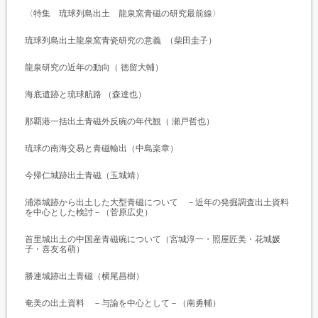
〈特集 琉球列島出土 龍泉窯青磁の研究最前線〉
琉球列島出土龍泉窯青瓷研究の意義 （柴田圭子）
龍泉研究の近年の動向（ 徳留大輔）
海底遺跡と琉球航路 （森達也）
那覇港一括出土青磁外反碗の年代観（ 瀬戸哲也）
琉球の南海交易と青磁輸出（中島楽章）
今帰仁城跡出土青磁（玉城靖）
浦添城跡から出土した大型青磁について －近年の発掘調査出土資料
を中心とした検討－（菅原広史）
首里城出土の中国産青磁碗について（宮城淳一・照屋匠美・花城媛
子・喜友名萌）
勝連城跡出土青磁（横尾昌樹）
奄美の出土資料 －与論を中心として－（南勇輔）