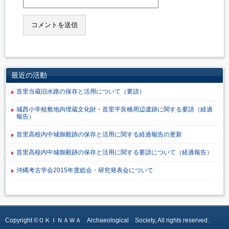
最近の活動
首里当蔵旧水路の保存と活用について（要請）
城西小学校敷地内埋蔵文化財・首里平良橋周辺遺跡に関する要請（経過
報告）
首里高校内中城御殿跡の保存と活用に関する経過報告の更新
首里高校内中城御殿跡の保存と活用に関する要請について（経過報告）
沖縄考古学会2015年度総会・研究発表会について
Copyright ©ＯＫＩＮＡＷＡ Archaeological Society, All rights reserved.