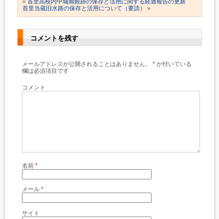
«
首里高校内中城御殿跡の保存と活用に関する経過報告の更新
首里当蔵旧水路の保存と活用について（要請）
»
コメントを残す
メールアドレスが公開されることはありません。
*
が付いている
欄は必須項目です
コメント
名前
*
メール
*
サイト