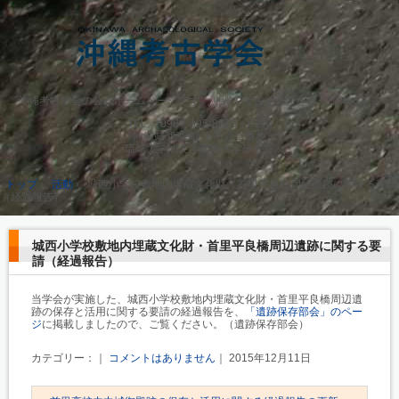
沖縄考古学会の公式ホームページです。沖縄で考古学研究を行う団体です。
TEL.
（098）895-8276・8270
沖縄県 西原町 字千原１番地
琉球大学法文学部考古学研究室
トップ
›
活動
›
城西小学校敷地内埋蔵文化財・首里平良橋周辺遺跡に関する要請
（経過報告）
城西小学校敷地内埋蔵文化財・首里平良橋周辺遺跡に関する要
請（経過報告）
当学会が実施した、城西小学校敷地内埋蔵文化財・首里平良橋周辺遺
跡の保存と活用に関する要請の経過報告を、
「遺跡保存部会」のペー
ジ
に掲載しましたので、ご覧ください。（遺跡保存部会）
カテゴリー：｜
コメントはありません
｜ 2015年12月11日