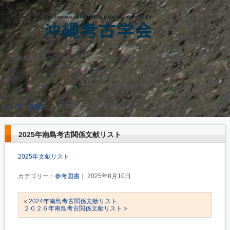
沖縄考古学会の公式ホームページです。沖縄で考古学研究を行う団体です。
TEL.
（098）895-8276・8270
沖縄県 西原町 字千原１番地
琉球大学法文学部考古学研究室
トップ
›
製品
›
2025年南島考古関係文献リスト
2025年南島考古関係文献リスト
2025年文献リスト
カテゴリー：
参考図書
｜ 2025年8月10日
«
2024年南島考古関係文献リスト
２０２６年南島考古関係文献リスト
»